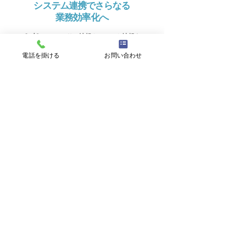
システム連携でさらなる
業務効率化へ
OwlCareのセンサー情報やアラート情報を
多数の介護記録システムへ自動で記録。
電話を掛ける
お問い合わせ
​手入力での転記作業を自動化することで、業務
効率化を実現します​。
連携している介護記録システム多数！