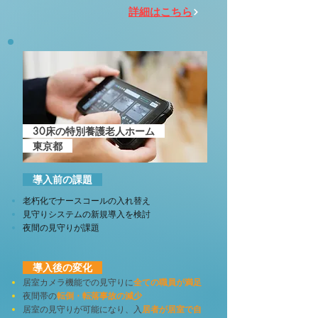
詳細はこちら
30床の特別養護老人ホーム
​ 東京都
導入前の課題
老朽化でナースコールの入れ替え
見守りシステムの新規導入を検討
夜間の見守りが課題
導入後の変化
居室カメラ機能での見守りに
全ての職員が満足
夜間帯の
転倒・転落事故の減少
居室の見守りが可能になり、入
居者が居室で自