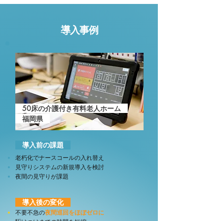
導入事例
50床の介護付き有料老人ホーム
​ 福岡県
導入前の課題
老朽化でナースコールの入れ替え
見守りシステムの新規導入を検討
夜間の見守りが課題
導入後の変化
不要不急の
夜間巡回をほぼゼロに