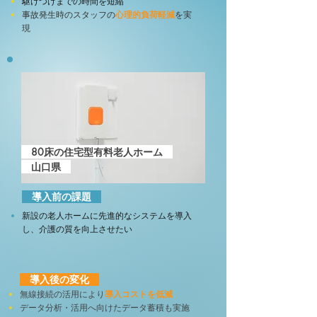
駆けつけまでの時間を短縮
事故発生時のスタッフの
心理的負荷軽減
を実
現
80床の住宅型有料老人ホーム
​ 山口県
導入前の課題
新設の老人ホームに先進的なシステムを導入
し、介護の質を向上させたい
導入後の変化
無線接続の活用により
導入コストを低減
データ分析・活用へ向けたデータ蓄積も実施