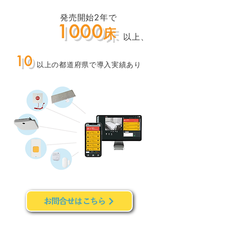
発売開始2年で
​導入
1000
床
拡大中
以上、
10
以上の都道府県で導入実績あり
お問合せはこちら