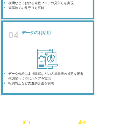
夜間などにおける複数フロアの見守りを実現
​遠隔地での見守りも可能
​データの利活用
04
データ分析により睡眠などの入居者様の状態を把握、
体調変化に応じたケアを実現
転倒防止など先進的介護を実現
不要不急の夜間巡回を
夜間帯の
ゼロ
減少
​ほぼ
に
​転倒転落事後が