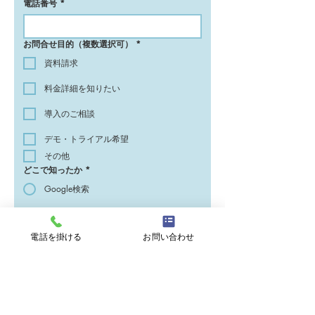
電話番号
*
お問合せ目的（複数選択可）
*
資料請求
料金詳細を知りたい
導入のご相談
デモ・トライアル希望
その他
どこで知ったか
*
Google検索
メディア記事
電話を掛ける
お問い合わせ
紹介
その他
お問合せ詳細