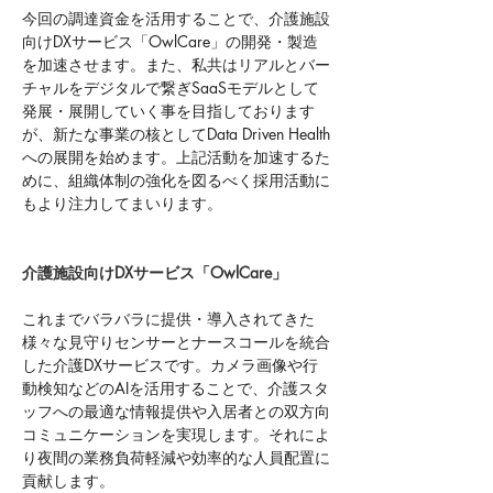
今回の調達資金を活用することで、介護施設
向けDXサービス「OwlCare」の開発・製造
を加速させます。また、私共はリアルとバー
チャルをデジタルで繋ぎSaaSモデルとして
発展・展開していく事を目指しております
が、新たな事業の核としてData Driven Health
への展開を始めます。上記活動を加速するた
めに、組織体制の強化を図るべく採用活動に
もより注力してまいります。
介護施設向けDXサービス「OwlCare」 
これまでバラバラに提供・導入されてきた
様々な見守りセンサーとナースコールを統合
した介護DXサービスです。カメラ画像や行
動検知などのAIを活用することで、介護スタ
ッフへの最適な情報提供や入居者との双方向
コミュニケーションを実現します。それによ
り夜間の業務負荷軽減や効率的な人員配置に
貢献します。