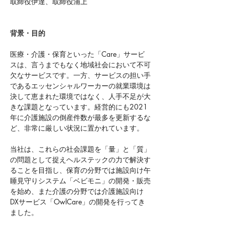
取締役伊達、取締役浦上
背景・目的
医療・介護・保育といった「Care」サービ
スは、言うまでもなく地域社会において不可
欠なサービスです。一方、サービスの担い手
であるエッセンシャルワーカーの就業環境は
決して恵まれた環境ではなく、人手不足が大
きな課題となっています。​経営的にも2021
年に介護施設の倒産件数が最多を更新するな
ど、非常に厳しい状況に置かれています。
当社は、これらの社会課題を「量」と「質」
の問題として捉えヘルステックの力で解決す
ることを目指し、保育の分野では施設向け午
睡見守りシステム「ベビモニ」の開発・販売
を始め、また介護の分野では介護施設向け
DXサービス「OwlCare」の開発を行ってき
ました。