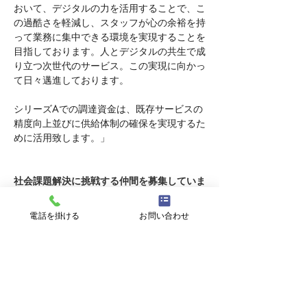
おいて、デジタルの力を活用することで、こ
の過酷さを軽減し、スタッフが心の余裕を持
って業務に集中できる環境を実現することを
目指しております。人とデジタルの共生で成
り立つ次世代のサービス。この実現に向かっ
て日々邁進しております。
シリーズAでの調達資金は、既存サービスの
精度向上並びに供給体制の確保を実現するた
めに活用致します。」
社会課題解決に挑戦する仲間を募集していま
す
電話を掛ける
お問い合わせ
私たちは、最先端の開発・分析技術によって
社会課題の解決と新たな価値を創造し続ける
ため、共に働くプロフェッショナルなメンバ
ーを探しています。
フラットな組織で活躍したい、先進的な取り
組みに積極的に関わりたい方をお待ちしてお