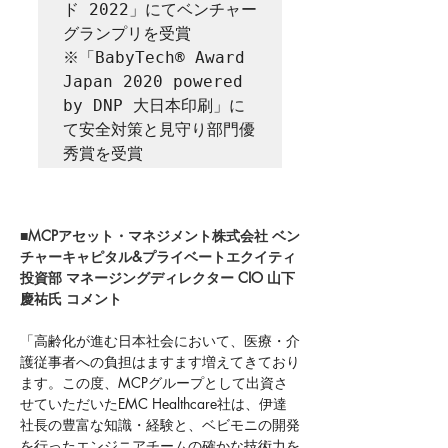
ド 2022」にてベンチャー
グランプリを受賞

※「BabyTech® Award 
Japan 2020 powered 
by DNP 大日本印刷」に
て安全対策と見守り部門優
秀賞を受賞 
■MCPアセット・マネジメント株式会社 ベン
チャーキャピタル&プライベートエクイティ
投資部 マネージングディレクター CIO 山下
慶祐氏 コメント
「高齢化が進む日本社会において、医療・介
護従事者への負担はますます増えてきており
ます。この度、MCPグループとして出資さ
せていただいたEMC Healthcare社は、伊達
社⻑の豊富な知識・経験と、ベビモニの開発
を行ったエンジニアチームの確かな技術力を