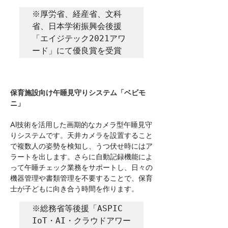
※厚労省、経産省、文科
省、日本学術振興会後援
「エイジテック2021アワ
ード」にて優良賞を受賞
保育施設向け午睡見守りシステム「ベビモ
ニ」
AI技術を活用した画期的なカメラ型午睡見守
りシステムです。天井カメラを設置すること
で複数人の姿勢を検知し、うつ伏せ時にはア
ラートを出します。さらに自動記録機能によ
って午睡チェック業務をサポートし、日々の
機器管理や書類管理を不要することで、保育
士が子どもに向き合う時間を作ります。
※総務省等後援「ASPIC 
IoT・AI・クラウドアワー